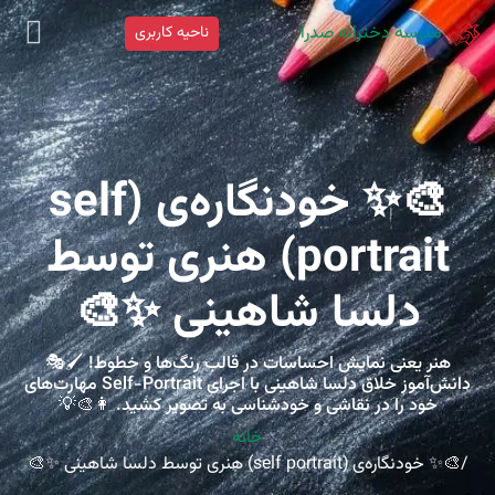
مدرسه دخترانه صدرا
ناحیه کاربری
🎨✨ خودنگاره‌ی (self
portrait) هنری توسط
دلسا شاهینی ✨🎨
هنر یعنی نمایش احساسات در قالب رنگ‌ها و خطوط! 🖌️🎭
دانش‌آموز خلاق دلسا شاهینی با اجرای Self-Portrait مهارت‌های
خود را در نقاشی و خودشناسی به تصویر کشید. 👩‍🎨💡
خانه
🎨✨ خودنگاره‌ی (self portrait) هنری توسط دلسا شاهینی ✨🎨