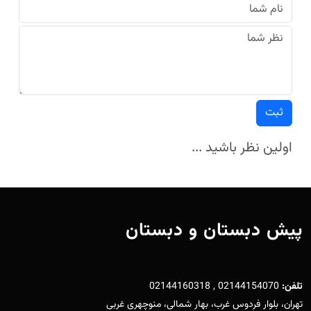
ثبت
اولین نظر باشید ...
پیش دبستان و دبستان
تلفن:
02144154070 , 02144160318
تهران، بلوار فردوس غرب، بهار شمالی، منوچهری غربی