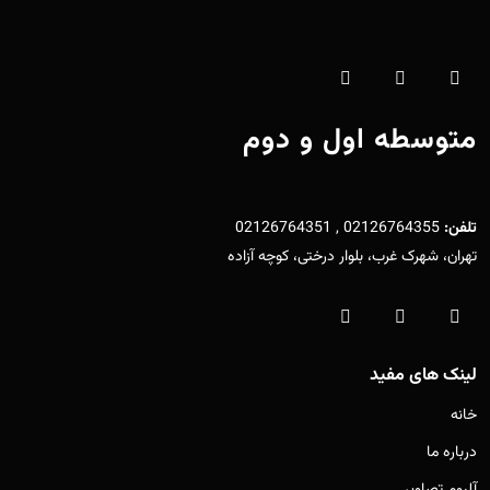
متوسطه اول و دوم
تلفن:
02126764355 , 02126764351
تهران، شهرک غرب، بلوار درختی، کوچه آزاده
لینک های مفید
خانه
درباره ما