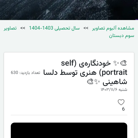
مشاهده آلبوم تصاویر
>>
سال تحصیلی 1403-1404
>>
تصاویر
سوم دبستان
🎨✨ خودنگاره‌ی (self
portrait) هنری توسط دلسا
تعداد بازدید: 630
شاهینی ✨🎨
شنبه ۱۴۰۳/۱۱/۶
6