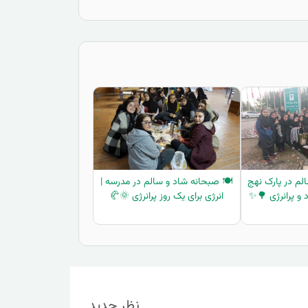
لم در پارک نهج
🍽️ صبحانه شاد و سالم در مدرسه |
د و پرانرژی 🌳✨
انرژی برای یک روز پرانرژی 🌞🥐
نظر جدید