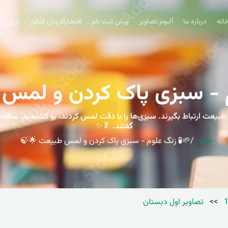
انه
درباره ما
آلبوم تصاویر
پیش ثبت نام
افتخارآفرینان کنکور
بازی و 
م - سبزی پاک کردن و لمس
ا طبیعت ارتباط بگیرند. سبزی‌ها را با دقت لمس کردند، بو کشیدند، ساقه‌ها 
گفتند. 🥬✨
خانه
🌱🧪 زنگ علوم - سبزی پاک کردن و لمس طبیعت 🌟🍃
>>
تصاویر اول دبستان