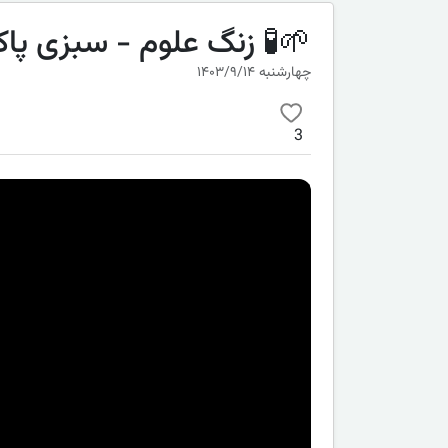
🌱🧪 زنگ علوم - سبزی پ
چهارشنبه ۱۴۰۳/۹/۱۴
3