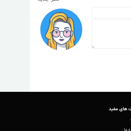
ک های مفید
ه ما