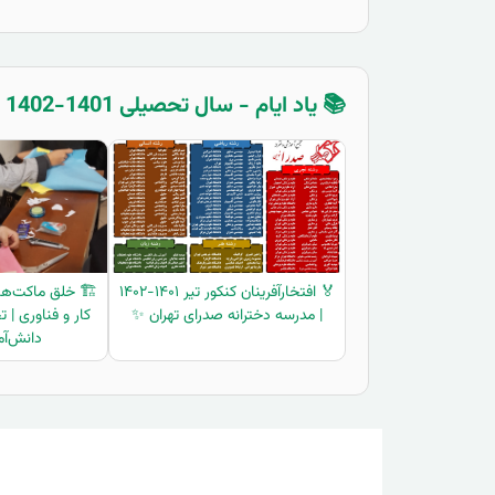
📚 یاد ایام - سال تحصیلی 1401-1402
🏅 افتخارآفرینان کنکور تیر ۱۴۰۱-۱۴۰۲
🏗️ خلق ماکت‌ها
| مدرسه دخترانه صدرای تهران ✨
کار و فناوری | 
دانش‌آم