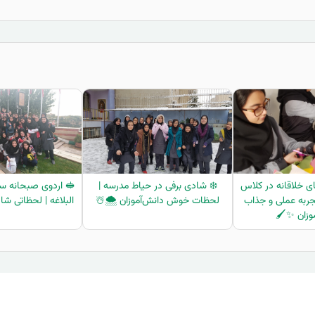
ی خلاقانه در کلاس
❄️ شادی برفی در حیاط مدرسه |
🥪 اردوی صبحانه سا
تجربه عملی و جذاب
لحظات خوش دانش‌آموزان 🌨️☃️
البلاغه | لحظاتی شا
وزان ✨🖌️