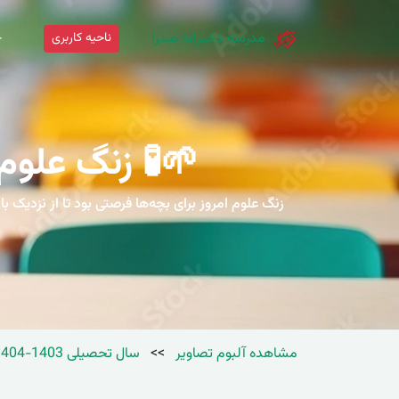
مدرسه دخترانه صدرا
ناحیه کاربری
خ
🌱🧪 زنگ علو
زنگ علوم امروز برای بچه‌ها فرصتی بود تا از نزدیک ب
مشاهده آلبوم تصاویر
>>
سال تحصیلی 1403-1404