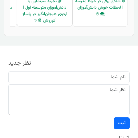
❄️ شادی برفی در حیاط مدرسه
🎬 تجربه سینمایی با
🎓 کن
| لحظات خوش دانش‌آموزان
دانش‌آموزان متوسطه اول |
دانش‌آمو
🌨️☃️
اردوی هیجان‌انگیز در پاساژ
فعا
کوروش 🍿✨
نظر جدید
ثبت