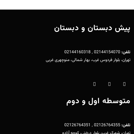
پیش دبستان و دبستان
تلفن:
02144154070 , 02144160318
تهران، بلوار فردوس غرب، بهار شمالی، منوچهری غربی
متوسطه اول و دوم
تلفن:
02126764355 , 02126764351
تهران، شهرک غرب، بلوار درختی، کوچه آزاده