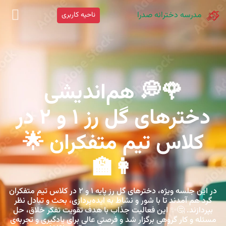
مدرسه دخترانه صدرا
ناحیه کاربری
🌹💭 هم‌اندیشی
دخترهای گل رز ۱ و ۲ در
کلاس تیم متفکران 🌟
👩‍🏫
در این جلسه ویژه، دخترهای گل رز پایه ۱ و ۲ در کلاس تیم متفکران
گرد هم آمدند تا با شور و نشاط به ایده‌پردازی، بحث و تبادل نظر
بپردازند. 🤔✨ این فعالیت جذاب با هدف تقویت تفکر خلاق، حل
مسئله و کار گروهی برگزار شد و فرصتی عالی برای یادگیری و تجربه‌ی