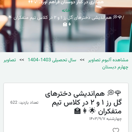
همکاری در کنار دوستان فراهم آورد. 💡👭
خانه
🌹💭 هم‌اندیشی دخترهای گل رز ۱ و ۲ در کلاس تیم متفکران 🌟
👩‍🏫
مشاهده آلبوم تصاویر
>>
سال تحصیلی 1403-1404
>>
تصاویر
چهارم دبستان
🌹💭 هم‌اندیشی دخترهای
گل رز ۱ و ۲ در کلاس تیم
تعداد بازدید: 622
متفکران 🌟👩‍🏫
چهارشنبه ۱۴۰۳/۹/۷