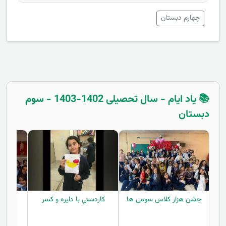
چهارم دبستان
📚 یاد ایام - سال تحصیلی 1402-1403 - سوم
دبستان
جشن هزار کلاس سومی ها
كاردستي با دايره و كسر
تلف