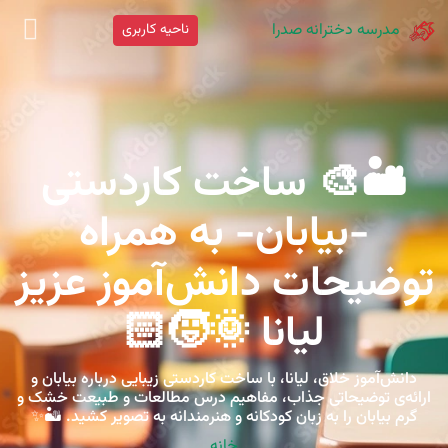
مدرسه دخترانه صدرا
ناحیه کاربری
🏜️🎨 ساخت کاردستی
-بیابان- به همراه
توضیحات دانش‌آموز عزیز
لیانا 🌞🧒🏻
دانش‌آموز خلاق، لیانا، با ساخت کاردستی زیبایی درباره بیابان و
ارائه‌ی توضیحاتی جذاب، مفاهیم درس مطالعات و طبیعت خشک و
گرم بیابان را به زبان کودکانه و هنرمندانه به تصویر کشید. 🏜️✨
خانه