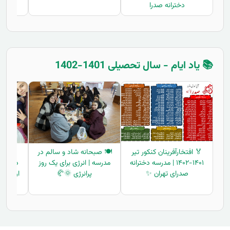
دخترانه صدرا
📚 یاد ایام - سال تحصیلی 1401-1402
🏅 افتخارآفرینان کنکور تیر
🍽️ صبحانه شاد و سالم در
🎬 ت
۱۴۰۱-۱۴۰۲ | مدرسه دخترانه
مدرسه | انرژی برای یک روز
دانش‌آم
صدرای تهران ✨
پرانرژی 🌞🥐
اردوی ه