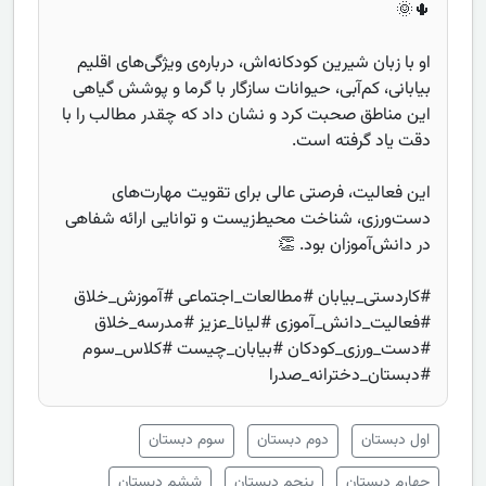
🌵🌞
او با زبان شیرین کودکانه‌اش، درباره‌ی ویژگی‌های اقلیم
بیابانی، کم‌آبی، حیوانات سازگار با گرما و پوشش گیاهی
این مناطق صحبت کرد و نشان داد که چقدر مطالب را با
دقت یاد گرفته است.
این فعالیت، فرصتی عالی برای تقویت مهارت‌های
دست‌ورزی، شناخت محیط‌زیست و توانایی ارائه شفاهی
در دانش‌آموزان بود. 👏
#کاردستی_بیابان #مطالعات_اجتماعی #آموزش_خلاق
#فعالیت_دانش_آموزی #لیانا_عزیز #مدرسه_خلاق
#دست_ورزی_کودکان #بیابان_چیست #کلاس_سوم
#دبستان_دخترانه_صدرا
اول دبستان
دوم دبستان
سوم دبستان
چهارم دبستان
پنجم دبستان
ششم دبستان