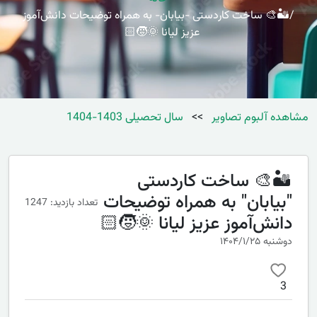
🏜️🎨 ساخت کاردستی -بیابان- به همراه توضیحات دانش‌آموز
عزیز لیانا 🌞🧒🏻
مشاهده آلبوم تصاویر
>>
سال تحصیلی 1403-1404
🏜️🎨 ساخت کاردستی
"بیابان" به همراه توضیحات
تعداد بازدید: 1247
دانش‌آموز عزیز لیانا 🌞🧒🏻
دوشنبه ۱۴۰۴/۱/۲۵
3