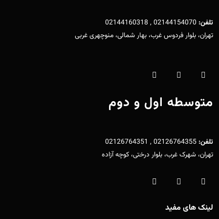
تلفن:
02144154070 , 02144160318
تهران، بلوار فردوس غرب، بهار شمالی، منوچهری غربی
متوسطه اول و دوم
تلفن:
02126764355 , 02126764351
تهران، شهرک غرب، بلوار درختی، کوچه آزاده
لینک های مفید