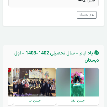
صدرا! 👏❤️
دوم دبستان
📚 یاد ایام - سال تحصیلی 1402-1403 - اول
دبستان
جشن الفبا
جشن آب
روز