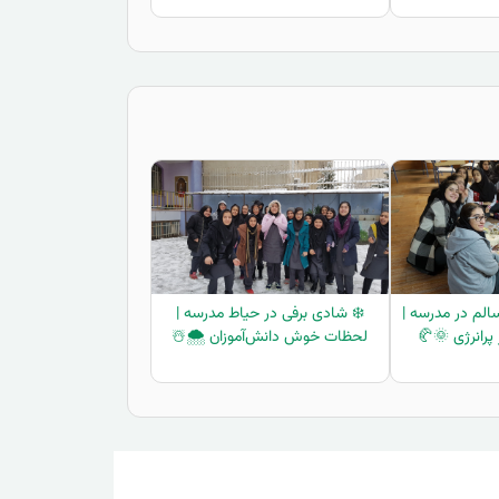
الم در مدرسه |
❄️ شادی برفی در حیاط مدرسه |
 پرانرژی 🌞🥐
لحظات خوش دانش‌آموزان 🌨️☃️