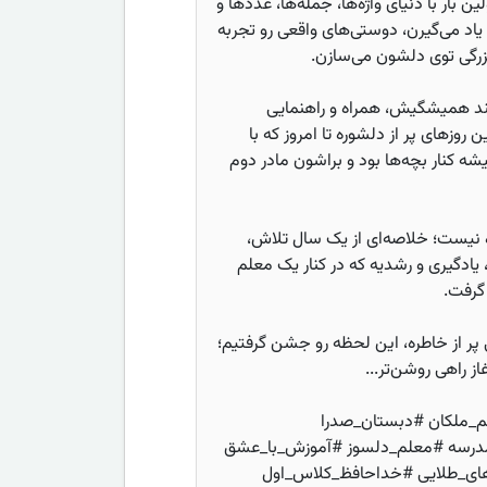
ن بار با دنیای واژه‌ها، جمله‌ها، عددها و
اد می‌گیرن، دوستی‌های واقعی رو تجربه
زرگی توی دلشون می‌سازن.
خند همیشگیش، همراه و راهنمایی
 روزهای پر از دلشوره تا امروز که با
ه کنار بچه‌ها بود و براشون مادر دوم
یست؛ خلاصه‌ای از یک سال تلاش،
یادگیری و رشدیه که در کنار یک معلم
گرفت.
 پر از خاطره، این لحظه رو جشن گرفتیم؛
ز راهی روشن‌تر...
م_ملکان #دبستان_صدرا
درسه #معلم_دلسوز #آموزش_با_عشق
ی_طلایی #خداحافظ_کلاس_اول