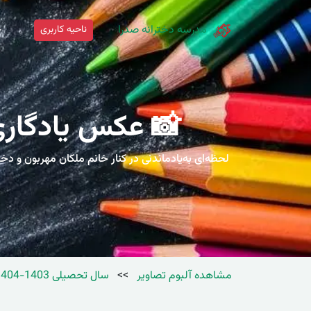
مدرسه دخترانه صدرا
ناحیه کاربری
خ
📸 عکس یادگاری
لحظه‌ای به‌یادماندنی در کنار خانم ملکان مهربون و 
مشاهده آلبوم تصاویر
>>
سال تحصیلی 1403-1404