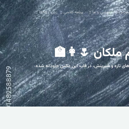
آموزش
تماس با ما
برنامه کلاسی
زبان / lang
ملکان 🌷👩‍🏫
ه‌های تازه و شیرینش، در قاب این عکس جاودانه شده.