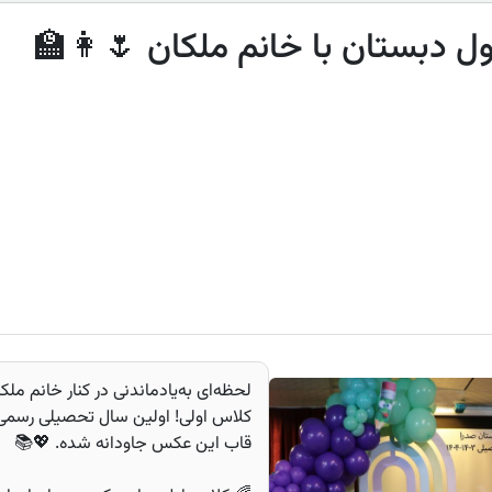
 دبستان با خانم ملکان 🌷👩‍🏫
لحظه‌ای به‌یادماندنی در کنار خانم م
کلاس اولی! اولین سال تحصیلی رسمی، ب
قاب این عکس جاودانه شده. 💖📚