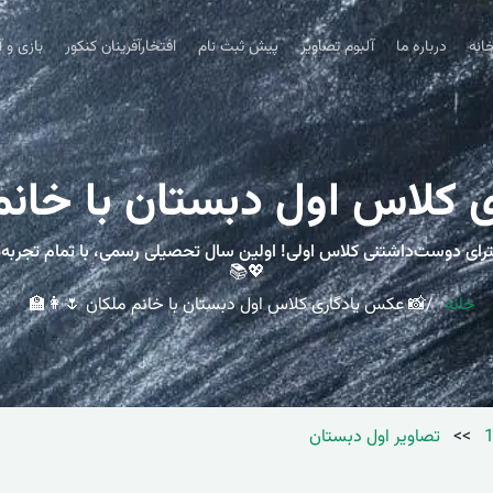
انه
درباره ما
آلبوم تصاویر
پیش ثبت نام
افتخارآفرینان کنکور
بازی و 
 کلاس اول دبستان با خانم 
دخترای دوست‌داشتنی کلاس اولی! اولین سال تحصیلی رسمی، با تمام تجرب
💖📚
خانه
📸 عکس یادگاری کلاس اول دبستان با خانم ملکان 🌷👩‍🏫
>>
تصاویر اول دبستان