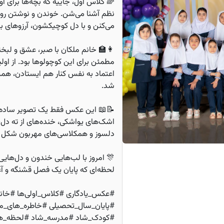
🌈 کلاس اول، جاییه که بچه‌ها برای اولی
نظم آشنا می‌شن. خوندن و نوشتن رو ی
می‌کنن و با دل کوچیکشون، آرزوهای ب
👩‍🏫 خانم ملکان با صبر، عشق و لب
مطمئن برای این کوچولوها بود. از اولین
اعتماد به نفس کنار هم ایستادن، همیش
شد.
📝📖 این عکس فقط یک تصویر ساده ن
اشک‌های یواشکی، خنده‌های از ته دل، 
دلسوز و همکلاسی‌های مهربون شکل 
🎊 امروز با لب‌هایی خندون و دل‌هایی
لحظه‌ای که پایان یک فصل قشنگه و آغا
#عکس_یادگاری #کلاس_اولی‌ها #خان
#پایان_سال_تحصیلی #خاطره_های_م
#کودک_شاد #مدرسه_شاد #لحظه_ها