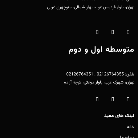
تهران، بلوار فردوس غرب، بهار شمالی، منوچهری غربی
متوسطه اول و دوم
تلفن:
02126764355 , 02126764351
تهران، شهرک غرب، بلوار درختی، کوچه آزاده
لینک های مفید
خانه
درباره ما