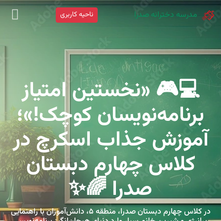
مدرسه دخترانه صدرا
ناحیه کاربری
💻🎮 «نخستین امتیاز
برنامه‌نویسان کوچک!»؛
آموزش جذاب اسکرچ در
کلاس چهارم دبستان
صدرا 🌈✨
در کلاس چهارم دبستان صدرا، منطقه ۵، دانش‌آموزان با راهنمایی