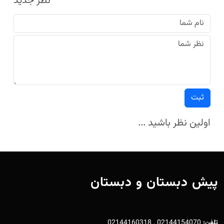
نظر جدید
ثبت
اولین نظر باشید ...
پیش دبستان و دبستان
تلفن:
02144154070 , 02144160318