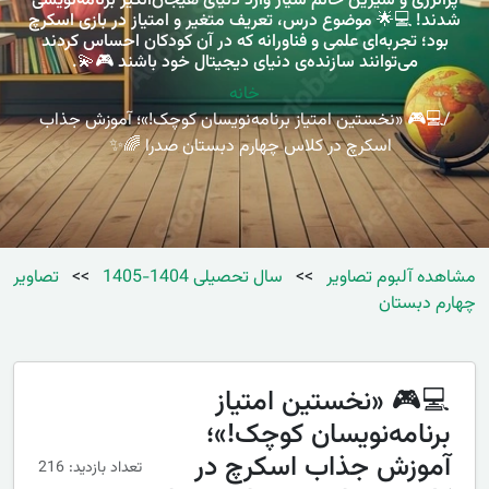
پرانرژی و شیرین خانم سیار وارد دنیای هیجان‌انگیز برنامه‌نویسی
شدند! 💻🌟 موضوع درس، تعریف متغیر و امتیاز در بازی اسکرچ
بود؛ تجربه‌ای علمی و فناورانه که در آن کودکان احساس کردند
می‌توانند سازنده‌ی دنیای دیجیتال خود باشند 🎮💫.
خانه
💻🎮 «نخستین امتیاز برنامه‌نویسان کوچک!»؛ آموزش جذاب
اسکرچ در کلاس چهارم دبستان صدرا 🌈✨
مشاهده آلبوم تصاویر
>>
سال تحصیلی 1404-1405
>>
تصاویر
چهارم دبستان
💻🎮 «نخستین امتیاز
برنامه‌نویسان کوچک!»؛
آموزش جذاب اسکرچ در
تعداد بازدید: 216