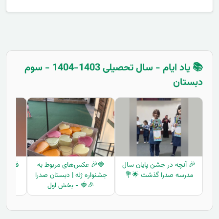
📚 یاد ایام - سال تحصیلی 1403-1404 - سوم
دبستان
🎉 آنچه در جشن پایان سال
🍓🎉 عکس‌های مربوط به
فعالیت
مدرسه صدرا گذشت 🌟💐
جشنواره ژله | دبستان صدرا
🎉🍓 - بخش اول