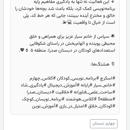
🔹 این فعالیت نه تنها به یادگیری مفاهیم پایه
برنامه‌نویسی کمک کرد، بلکه باعث شد بچه‌ها خودشان را
خالق و مخترع آینده ببینند؛ جایی که هر خط کد، پلی
است از خیال تا واقعیت 💻💫.
🌟 سپاس از خانم سیار عزیز برای همراهی و خلق
محیطی پوینده و الهام‌بخش در راستای شکوفایی
استعدادهای کودکان در دبستان صدرا، منطقه ۵ 🌷💖.
🔖 هشتگ‌ها:
#اسکرچ #برنامه_نویسی_کودکان #کلاس_چهارم
#خانم_سیار #رایانه #آموزش_دیجیتال #یادگیری_شاد
#ساحت_علمی_فناورانه #خلاقیت #دبستان_صدرا
#منطقه5 #کلاس_هوشمند #برنامه_نویسان_کوچک
#کودکان_خلاق #امتیاز_در_بازی #آموزش_نوین
چهارم دبستان