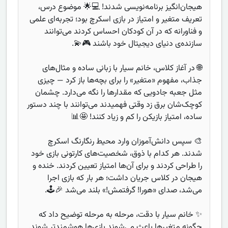
هیجان‌انگیز برنامه‌نویسی شدند! 💻🌟 موضوع درس،
تعریف متغیر و امتیاز در بازی اسکرچ بود؛ تجربه‌ای علمی
و فناورانه که در آن کودکان احساس کردند می‌توانند
سازنده‌ی دنیای دیجیتال خود باشند 🎮💫.
🌐 در آغاز کلاس، خانم سیار با زبانی ساده و مثال‌های
جذاب، مفهوم «متغیر» را برای بچه‌ها باز کرد — چیزی
مثل جعبه جادویی که مقدارها را نگه می‌دارد. چشمان
کوچک‌شان برق زد وقتی فهمیدند می‌توانند با چند دستور
ساده، امتیاز بازیکن را کم و زیاد کنند! 🤩📊
🎨 سپس دانش‌آموزان وارد محیط رنگارنگ اسکرچ
شدند. هر کدام با ذوق، شخصیت‌های کارتونی بازی خود
را طراحی کردند و برای آن‌ها امتیاز تعیین کردند. خنده و
هیجان در کلاس جریان داشت؛ هر بار که بازی اجرا
می‌شد، صدای «هورا! گرفتمش!» بلند می‌شد 🎉🕹️.
✨ خانم سیار با دقت، مرحله به مرحله توضیح داد که
چگونه متغیرها باعث می‌شوند بازی‌ها هوشمندتر شوند.