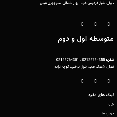
تهران، بلوار فردوس غرب، بهار شمالی، منوچهری غربی
متوسطه اول و دوم
تلفن:
02126764355 , 02126764351
تهران، شهرک غرب، بلوار درختی، کوچه آزاده
لینک های مفید
خانه
درباره ما