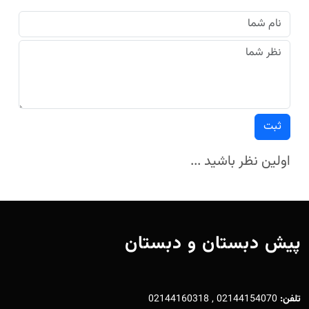
ثبت
اولین نظر باشید ...
پیش دبستان و دبستان
تلفن:
02144154070 , 02144160318