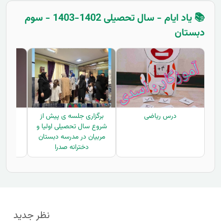
📚 یاد ایام - سال تحصیلی 1402-1403 - سوم
دبستان
درس ریاضی
برگزاری جلسه ی پیش از
جش
شروع سال تحصیلی اولیا و
مربیان در مدرسه دبستان
دخترانه صدرا
نظر جدید