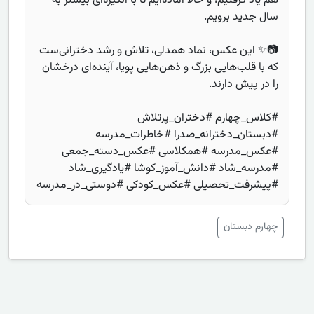
هم یاد گرفتیم؛ و حالا آماده‌ایم تا با انگیزه‌ای بیشتر به
سال جدید برویم.
📷✨ این عکس، نماد همدلی، تلاش و رشد دخترانی‌ست
که با قلب‌هایی بزرگ و ذهن‌هایی پویا، آینده‌ای درخشان
را در پیش دارند.
#کلاس_چهارم #دختران_پرتلاش
#دبستان_دخترانه_صدرا #خاطرات_مدرسه
#عکس_مدرسه #همکلاسی #عکس_دسته_جمعی
#مدرسه_شاد #دانش_آموز_کوشا #یادگیری_شاد
#پیشرفت_تحصیلی #عکس_کودکی #دوستی_در_مدرسه
چهارم دبستان