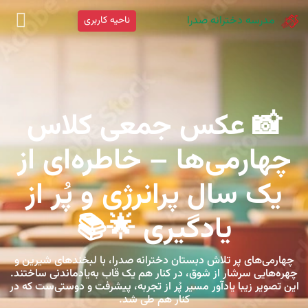
مدرسه دخترانه صدرا
ناحیه کاربری
📸 عکس جمعی کلاس
چهارمی‌ها – خاطره‌ای از
یک سال پرانرژی و پُر از
یادگیری 🌟📚
چهارمی‌های پر تلاش دبستان دخترانه صدرا، با لبخندهای شیرین و
چهره‌هایی سرشار از شوق، در کنار هم یک قاب به‌یادماندنی ساختند.
این تصویر زیبا یادآور مسیر پُر از تجربه، پیشرفت و دوستی‌ست که در
کنار هم طی شد.