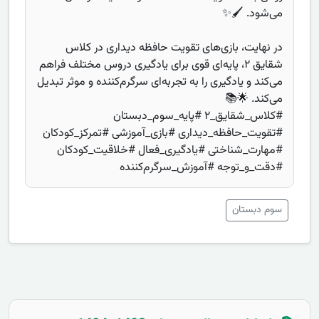
می‌شود. 🖌️✨
در نهایت، بازی‌های تقویت حافظه دیداری در کلاس
شقایق ۲، پایه‌ای قوی برای یادگیری دروس مختلف فراهم
می‌کند و یادگیری را به تجربه‌ای سرگرم‌کننده و موثر تبدیل
می‌کند. 🌟📚
#کلاس_شقایق_۲ #پایه_سوم_دبستان
#تقویت_حافظه_دیداری #بازی_آموزشی #تمرکز_کودکان
#مهارت_شناختی #یادگیری_فعال #خلاقیت_کودکان
#دقت_و_توجه #آموزش_سرگرم‌کننده
سوم دبستان