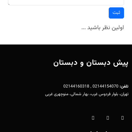
ثبت
اولین نظر باشید ...
پیش دبستان و دبستان
تلفن:
02144154070 , 02144160318
تهران، بلوار فردوس غرب، بهار شمالی، منوچهری غربی