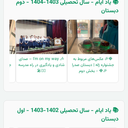
📚 یاد ایام - سال تحصیلی 1403-1404 - دوم
دبستان
🍓🎉 عکس‌های مربوط به
🎶 I'm on my way – صدای
🍓🎉 ع
جشنواره ژله | دبستان صدرا
شادی و یادگیری در راه مدرسه
جشنواره
🎉🍓 - بخش دوم
🚶‍♀️🎤
🎉
📚 یاد ایام - سال تحصیلی 1402-1403 - اول
دبستان