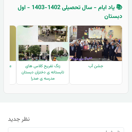
📚 یاد ایام - سال تحصیلی 1402-1403 - اول
دبستان
جشن آب
زنگ تفریح کلاس های
علوم-خا
تابستانه ی دختران دبستان
که
مدرسه ی صدرا
نظر جدید