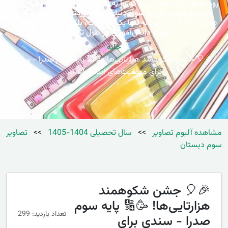
روز موعود فرا رسید؛ روزی که ما به استقبال بزرگترین عدد سه رقمی
رفتیم و قدم بزرگی به سوی دنیای اعداد بزرگتر برداشتیم: جشن
«هزار»! 🤩 این جشن نه تنها یک مناسبت، بلکه نمایشی از تلاش و
تمرکز دانش‌آموزان در طول ترم بود.
خانه
🎉🎈 جشن شکوهمند هزارتایی‌ها! 🥳🔢 پایه سوم صدرا - سندی
برای موفقیت‌های آینده! 🌈✨
مشاهده آلبوم تصاویر
>>
سال تحصیلی 1404-1405
>>
تصاویر
سوم دبستان
🎉🎈 جشن شکوهمند
هزارتایی‌ها! 🥳🔢 پایه سوم
تعداد بازدید: 299
صدرا - سندی برای