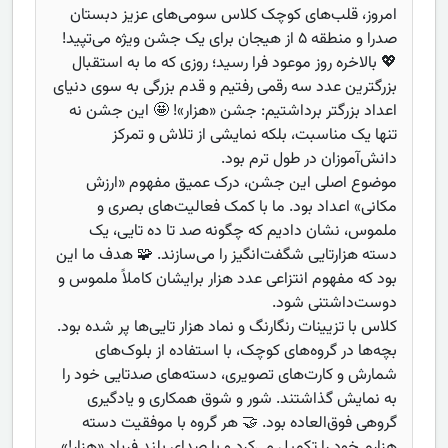
امروز، قلب‌های کوچک کلاس سومی‌های عزیز دبستان
صدرا و منطقه ۵ از هیجان برای یک جشن ویژه می‌تپید!
💖 بالاخره روز موعود فرا رسید؛ روزی که ما به استقبال
بزرگترین عدد سه رقمی رفتیم و قدم بزرگی به سوی دنیای
اعداد بزرگتر برداشتیم: جشن «هزار»! 🤩 این جشن نه
تنها یک مناسبت، بلکه نمایشی از تلاش و تمرکز
دانش‌آموزان در طول ترم بود.
موضوع اصلی این جشن، درک عمیق مفهوم «ارزش
مکانی» اعداد بود. ما با کمک فعالیت‌های بصری و
ملموس، نشان دادیم که چگونه صد تا ده تایی، یک
دسته هزارتایی شگفت‌انگیز را می‌سازند. 🧩 هدف ما این
بود که مفهوم انتزاعی عدد هزار برایشان کاملاً ملموس و
دوست‌داشتنی شود.
کلاس با تزیینات رنگارنگ و نماد هزار تایی‌ها پر شده بود.
بچه‌ها در گروه‌های کوچک، با استفاده از بلوک‌های
شمارش و کارت‌های تصویری، دسته‌های صدتایی خود را
به نمایش گذاشتند. شور و شوق همکاری و یادگیری
گروهی فوق‌العاده بود. 🤝 هر گروه با موفقیت دسته
هزارم خود را تکمیل می‌کرد و با صدای بلند فریاد «هزار!»