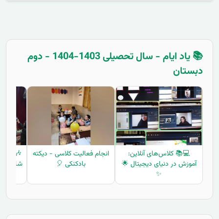
📚 یاد ایام - سال تحصیلی 1403-1404 - دوم
دبستان
💻📚 کلاس‌های آنلاین:
انجام فعالیت کلاسی - دیکته
آموزش در دنیای دیجیتال 🌟
بادکنکی 🎈
شادی و ی
✨