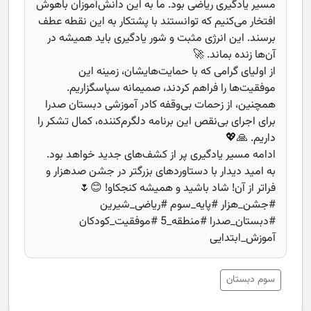
مسیر یادگیری ریاضی بود. ما به این دانش‌آموزان باهوش
افتخار می‌کنیم که توانستند با پشتکار به این نقطه عطف
برسند. این انرژی مثبت و شور یادگیری باید همیشه در
آن‌ها زنده بماند. 🚀
از اولیای گرامی که با حمایت‌هایشان، زمینه این
موفقیت‌ها را فراهم کردند، صمیمانه سپاسگزاریم.
همچنین، از زحمات بی‌وقفه کادر آموزشی دبستان صدرا
برای اجرای بی‌نقص این برنامه دلگرم‌کننده، کمال تشکر را
داریم. 🙏💖
ادامه مسیر یادگیری پر از کشف‌های جدید خواهد بود.
به امید دیدار با دستاوردهای بزرگتر در جشن صدهزار و
فراتر از آن! شاد باشید و همیشه کنجکاو! 😊🌷
#جشن_هزار #پایه_سوم #ریاضی_شیرین
#دبستان_صدرا #منطقه_5 #موفقیت_کودکان
آموزش_ابتدایی
سوم دبستان