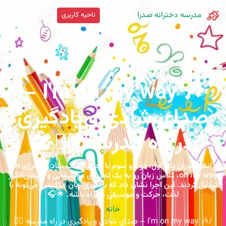
مدرسه دخترانه صدرا
ناحیه کاربری
🎶 I'm on my way –
صدای شادی و یادگیری
در راه مدرسه 🚶‍♀️🎤
دانش‌آموزان پایه اول، دوم و سوم با اجرای آهنگ شاد و پرانرژی Im
on my way، کلاس زبان رو به یک تجربه‌ی موسیقایی و هیجان‌انگیز
تبدیل کردند. این اجرا نشان داد که یادگیری زبان انگلیسی می‌تونه با
لذت، حرکت و موسیقی همراه باشه. 🌟🎧
خانه
🎶 I'm on my way – صدای شادی و یادگیری در راه مدرسه 🚶‍♀️