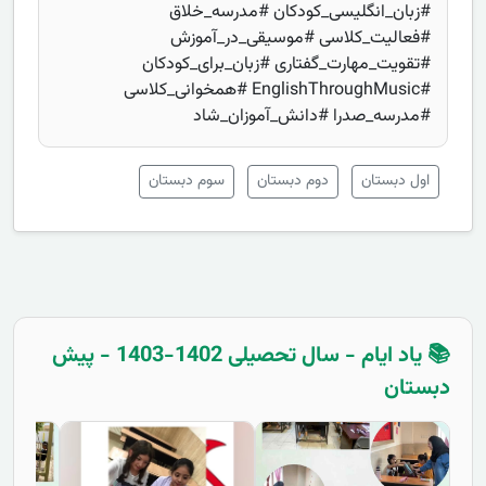
#زبان_انگلیسی_کودکان #مدرسه_خلاق
#فعالیت_کلاسی #موسیقی_در_آموزش
#تقویت_مهارت_گفتاری #زبان_برای_کودکان
#EnglishThroughMusic #همخوانی_کلاسی
#مدرسه_صدرا #دانش_آموزان_شاد
اول دبستان
دوم دبستان
سوم دبستان
📚 یاد ایام - سال تحصیلی 1402-1403 - پیش
دبستان