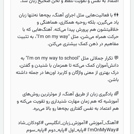
اعتماد به نفس و تقویت تلفظ و لحن صحیح زبان شد.
👫 با فعالیت‌هایی مثل اجرای آهنگ، بچه‌ها نه‌تنها زبان
یاد می‌گیرن، بلکه روحیه همکاری، هماهنگی و
خلاقیتشون هم پرورش پیدا می‌کنه. آهنگ‌هایی که با
حرکت همراه می‌شن، مثل "I'm on my way"، به تثبیت
مفاهیم در ذهن کمک بیشتری می‌کنن.
💬 تکرار جملاتی مثل "I'm on my way to school" به
دانش‌آموزان کمک می‌کنه تا همزمان با شنیدن و گفتن،
درک بهتری از معنی واژگان و کاربرد اون‌ها در جمله داشته
باشن.
🌈 یادگیری زبان از طریق آهنگ‌، از موثرترین روش‌های
آموزشیه که هم زمان مهارت شنیداری رو تقویت می‌کنه و
هم اعتماد به نفس گفتاری بچه‌ها رو بالا می‌بره.
#آهنگ_آموزشی #آموزش_زبان_انگلیسی #کودکان_شاد
#I'mOnMyWay #پایه_اول #پایه_دوم #پایه_سوم