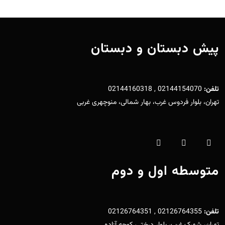
پیش دبستان و دبستان
تلفن:
02144154070 , 02144160318
تهران، بلوار فردوس غرب، بهار شمالی، منوچهری غربی
متوسطه اول و دوم
تلفن:
02126764355 , 02126764351