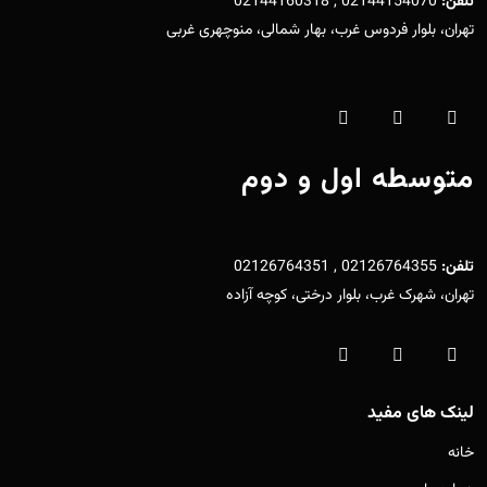
تلفن:
02144154070 , 02144160318
تهران، بلوار فردوس غرب، بهار شمالی، منوچهری غربی
متوسطه اول و دوم
تلفن:
02126764355 , 02126764351
تهران، شهرک غرب، بلوار درختی، کوچه آزاده
لینک های مفید
خانه