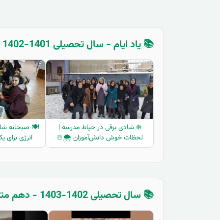
📚 یاد ایام - سال تحصیلی 1401-1402 - یازدهم متوسطه دوم
❄️ شادی برفی در حیاط مدرسه |
🍽️ صبحانه شاد
لحظات خوش دانش‌آموزان 🌨️☃️
انرژی برای ی
📚 سال تحصیلی 1402-1403 - دهم متوسطه دوم