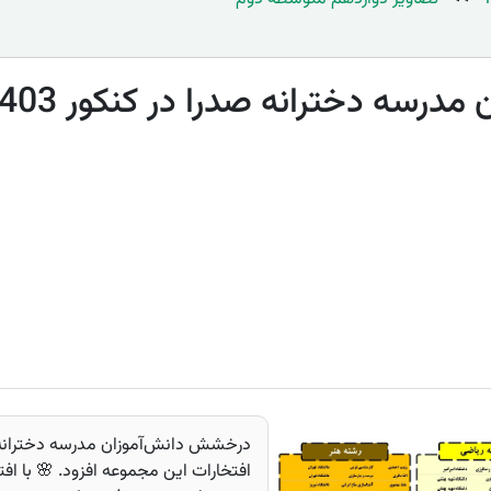
سه دخترانه صدرا در کنکور 1403 🌟🏆
افتخارات این مجموعه افزود. 🌸 با افت