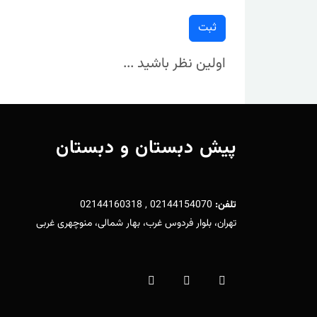
ثبت
اولین نظر باشید ...
پیش دبستان و دبستان
تلفن:
02144154070 , 02144160318
تهران، بلوار فردوس غرب، بهار شمالی، منوچهری غربی