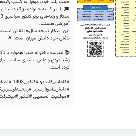
همت بلند خود، موفق به کسب رتبه‌های
🎓 با تبریک به خانواده بزرگ دبستان 
آموزشی هستند.
این افتخار نتیجه سال‌ها تلاش مستمر،
تلاش خود دانش‌آموزان است. 🌟
📚 مدرسه دخترانه صدرا همواره با تأک
رشد فردی و علمی، بستری مناسب برا
کرده است.
#کلمات_کلیدی:
#دانش_آموزان_برتر #رتبه_های_برتر_ک
#موفقیت_تحصیلی #کنکور #پیشرفت_