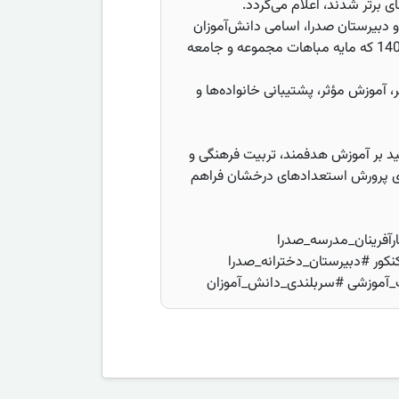
 برتر شدند، اعلام می‌گردد.
و دبیرستان صدرا، اسامی دانش‌آموزان
ممتاز و رتبه‌های برتر کنکور سراسری 1403 که مایه مباهات مجموعه و جامعه
 آموزش مؤثر، پشتیبانی خانواده‌ها و
ید بر آموزش هدفمند، تربیت فرهنگی و
ی پرورش استعدادهای درخشان فراهم
 #کنکور_1403 #افتخارآفرینان_مدرسه_صدرا
نکور #دبیرستان_دخترانه_صدرا
آموزشی #سربلندی_دانش_آموزان