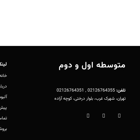
متوسطه اول و دوم
لین
خانه
دربار
تلفن:
02126764355 , 02126764351
آلبو
تهران، شهرک غرب، بلوار درختی، کوچه آزاده
پیش 
تماس
بروش