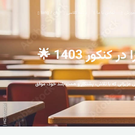
آموزش
تماس با ما
برنامه کلاسی
زبان / lang
🏆🌟 اسامی افتخارآفرینان مدرسه دخترانه صدرا در کنکور 1403 🌟
فزود. 🌸 با افتخار اسامی عزیزانی که با تلاش، پشتکار و همت بلند خود، موفق