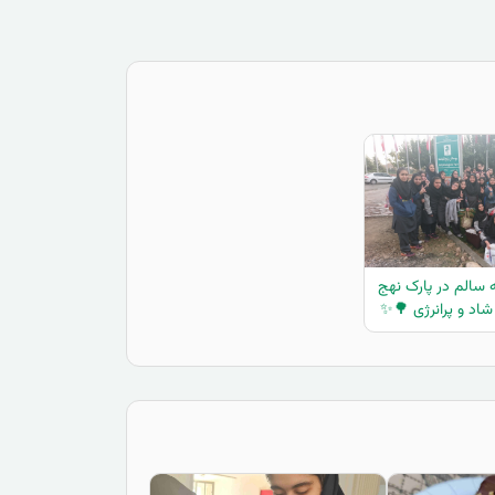
 سالم در پارک نهج
 شاد و پرانرژی 🌳✨