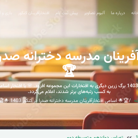
انه
درباره ما
آلبوم تصاویر
پیش ثبت نام
افتخارآفرینان کنکور
بازی و 
🏆
درخشش دانش‌آموزان مدرسه دخترانه صدرا در کنکور 1403 برگ زرین دیگری به افتخارات این مجموعه ا
به کسب رتبه‌های برتر شدند، اعلام می‌گردد.
ه
🏆🌟 اسامی افتخارآفرینان مدرسه دخترانه صدرا در کنکور 1403 🌟🏆
>>
تصاویر دوازدهم متوسطه دوم