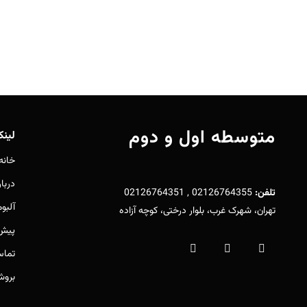
متوسطه اول و دوم
لین
خانه
دربار
تلفن:
02126764355 , 02126764351
آلبو
تهران، شهرک غرب، بلوار درختی، کوچه آزاده
پیش 
تماس
بروش