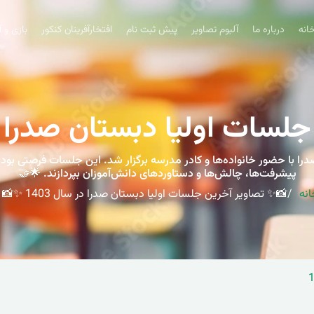
انه
درباره ما
آلبوم تصاویر
پیش ثبت نام
افتخارآفرینان کنکور
بازی و 
ات اولیا دبستان صدرا در سال 
لسات اولیا دبستان صدرا با حضور خانواده‌ها و کادر مدرسه برگزار شد. این جلسات فرصتی
پیشرفت‌ها، چالش‌ها و دستاوردهای دانش‌آموزان بپردازند. 🌟🤝
انه
📸✨ تصاویر آخرین جلسات اولیا دبستان صدرا در سال 1403 ✨📸