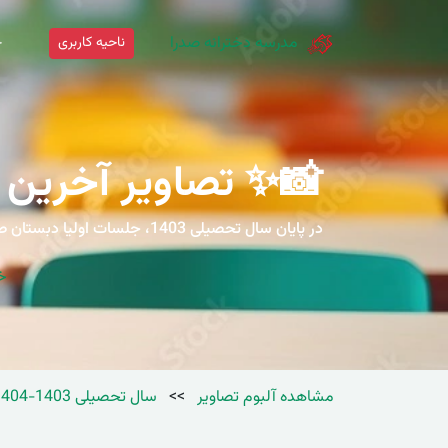
مدرسه دخترانه صدرا
ناحیه کاربری
خ
📸✨ تصاویر آخرین جلس
در پایان سال تحصیلی 1403، ج
خ
مشاهده آلبوم تصاویر
>>
سال تحصیلی 1403-1404