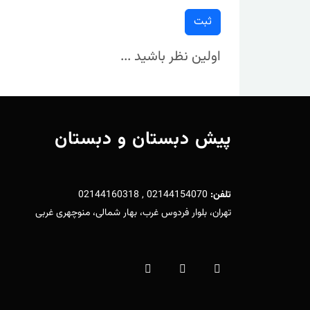
ثبت
اولین نظر باشید ...
پیش دبستان و دبستان
تلفن:
02144154070 , 02144160318
تهران، بلوار فردوس غرب، بهار شمالی، منوچهری غربی