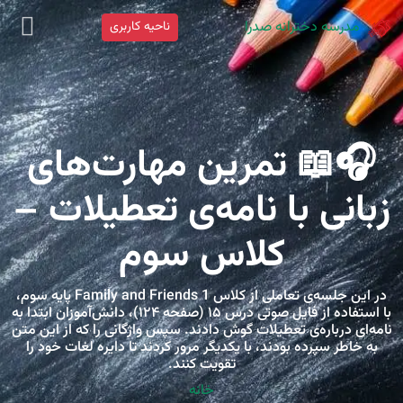
مدرسه دخترانه صدرا
ناحیه کاربری
🎧📖 تمرین مهارت‌های
زبانی با نامه‌ی تعطیلات –
کلاس سوم
در این جلسه‌ی تعاملی از کلاس Family and Friends 1 پایه سوم،
با استفاده از فایل صوتی درس ۱۵ (صفحه ۱۲۴)، دانش‌آموزان ابتدا به
نامه‌ای درباره‌ی تعطیلات گوش دادند. سپس واژگانی را که از این متن
به خاطر سپرده بودند، با یکدیگر مرور کردند تا دایره لغات خود را
تقویت کنند.
خانه