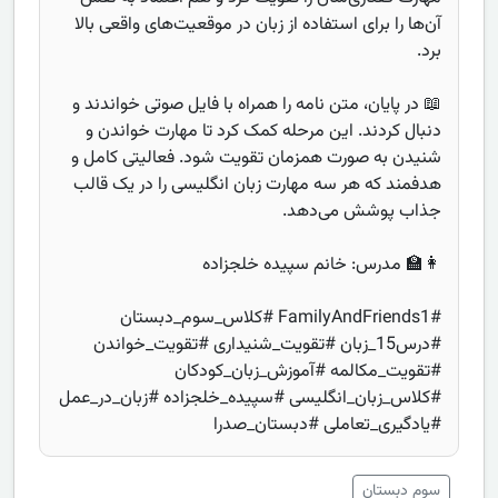
آن‌ها را برای استفاده از زبان در موقعیت‌های واقعی بالا
برد.
📖 در پایان، متن نامه را همراه با فایل صوتی خواندند و
دنبال کردند. این مرحله کمک کرد تا مهارت خواندن و
شنیدن به صورت همزمان تقویت شود. فعالیتی کامل و
هدفمند که هر سه مهارت زبان انگلیسی را در یک قالب
جذاب پوشش می‌دهد.
👩‍🏫 مدرس: خانم سپیده خلجزاده
#FamilyAndFriends1 #کلاس_سوم_دبستان
#درس15_زبان #تقویت_شنیداری #تقویت_خواندن
#تقویت_مکالمه #آموزش_زبان_کودکان
#کلاس_زبان_انگلیسی #سپیده_خلجزاده #زبان_در_عمل
#یادگیری_تعاملی #دبستان_صدرا
سوم دبستان