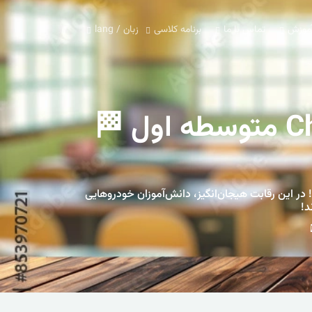
آموزش
تماس با ما
برنامه کلاسی
زبان / lang
🧪🚗 هیجان علمی در مدرسه! مسابقه Chemicar متوسطه اول 🏁
یکی از جذاب‌ترین و علمی‌ترین رویدادهای مدرسه، با حضور پرانرژی دانش‌آموزان متوسطه اول برگزار شد: مسابقه‌ی Chemicar! در این رقابت هیجان‌انگیز، دانش‌آموزان خودروهایی
د!