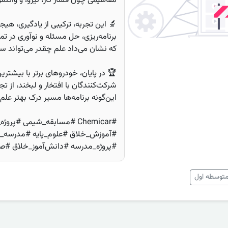
مفاهیمی چون فشار گاز، نیرو، و واکنش
🔬 این تجربه، ترکیبی از یادگیری، هیجا
برنامه‌ریزی، حل مسئله و نوآوری در 
که نشان می‌داد علم چقدر می‌تواند سرگ
🏆 در پایان، خودروهای برتر با بیشتر
شرکت‌کنندگان با افتخار و لبخند، از تجر
این‌گونه برنامه‌ها مسیر درک بهتر علم 
#Chemicar #مسابقه_شیمی #
#آموزش_خلاق #علوم_پایه #مدرسه_
#پروژه_مدرسه #دانش‌آموز_خلاق #صد
متوسطه اول