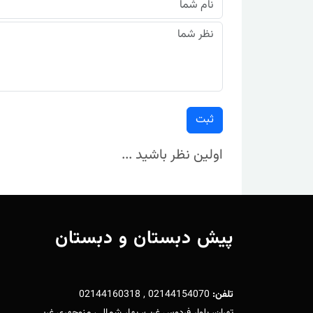
ثبت
اولین نظر باشید ...
پیش دبستان و دبستان
تلفن:
02144154070 , 02144160318