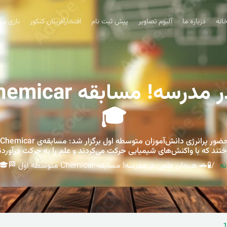
انه
درباره ما
آلبوم تصاویر
پیش ثبت نام
افتخارآفرینان کنکور
بازی و 
🎓
تند که با واکنش‌های شیمیایی حرکت می‌کردند و علم را به حرکت درآوردن
نه
🧪🚗 هیجان علمی در مدرسه! مسابقه Chemicar متوسطه اول 🏁🎓