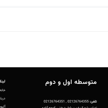
متوسطه اول و دوم
لین
خانه
دربار
تلفن:
02126764355 , 02126764351
آلبو