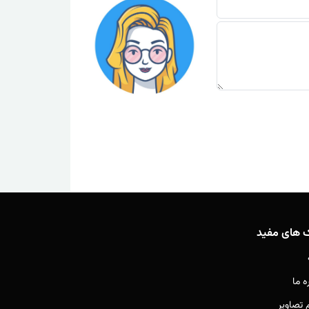
ک های مفید
ه ما
م تصاویر