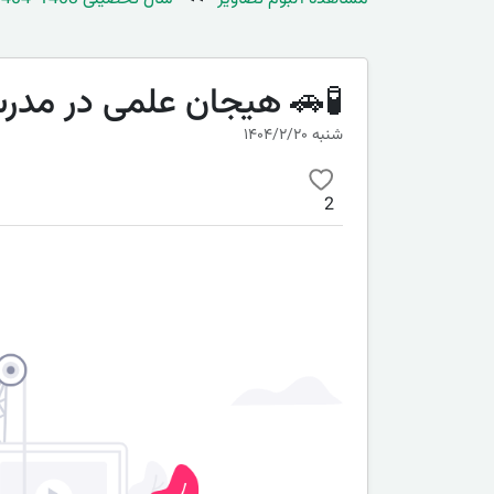
🧪🚗 هیجان علمی در مدرسه! مسابقه micar
شنبه ۱۴۰۴/۲/۲۰
2