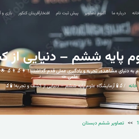
انه
درباره ما
آلبوم تصاویر
پیش ثبت نام
افتخارآفرینان کنکور
بازی و 
وم پایه ششم – دنیایی از ک
وم به دنیای مشاهده، تجربه و یادگیری عملی قدم گذاشتند! 👩‍🔬👨‍🔬 
علمی 🧫
خانه
🔬🧪 آزمایشگاه علوم پایه ششم – دنیایی از کشف و تجربه! 🧪🔬
>>
تصاویر ششم دبستان