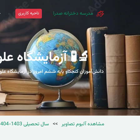
مدرسه دخترانه صدرا
ناحیه کاربری
خ
🔬🧪 آزمایشگاه عل
دانش‌آموزان کنجکاو پایه ششم امروز در آزمایشگاه عل
مشاهده آلبوم تصاویر
>>
سال تحصیلی 1403-1404