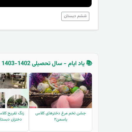
ششم دبستان
📚 یاد ایام - سال تحصیلی 1402-1403 - پنجم دبستان
جشن تخم مرغ دخترهای کلاس
زنگ تفریح کلاس
یاسمن۲
دختران دبستا