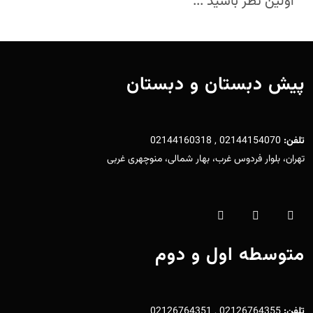
اولین نظر باشید ...
پیش دبستان و دبستان
تلفن:
02144154070 , 02144160318
تهران، بلوار فردوس غرب، بهار شمالی، منوچهری غربی
متوسطه اول و دوم
تلفن:
02126764355 , 02126764351