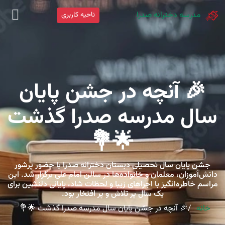
مدرسه دخترانه صدرا
ناحیه کاربری
🎉 آنچه در جشن پایان
سال مدرسه صدرا گذشت
🌟💐
جشن پایان سال تحصیلی دبستان دخترانه صدرا با حضور پرشور
دانش‌آموزان، معلمان و خانواده‌ها در سالن امام علی برگزار شد. این
مراسم خاطره‌انگیز با اجراهای زیبا و لحظات شاد، پایانی دلنشین برای
یک سال پر تلاش و پر افتخار بود.
خانه
🎉 آنچه در جشن پایان سال مدرسه صدرا گذشت 🌟💐