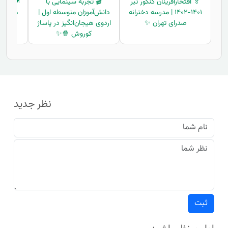
🏅 افتخارآفرینان کنکور تیر
🎬 تجربه سینمایی با
🍽️ صبح
۱۴۰۱-۱۴۰۲ | مدرسه دخترانه
دانش‌آموزان متوسطه اول |
مدرسه |
صدرای تهران ✨
اردوی هیجان‌انگیز در پاساژ
کوروش 🍿✨
نظر جدید
ثبت