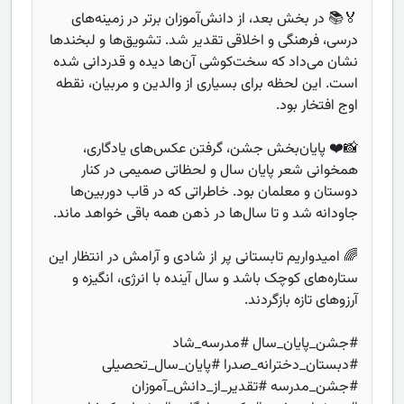
🏅📚 در بخش بعد، از دانش‌آموزان برتر در زمینه‌های
درسی، فرهنگی و اخلاقی تقدیر شد. تشویق‌ها و لبخندها
نشان می‌داد که سخت‌کوشی آن‌ها دیده و قدردانی شده
است. این لحظه برای بسیاری از والدین و مربیان، نقطه
اوج افتخار بود.
📸❤️ پایان‌بخش جشن، گرفتن عکس‌های یادگاری،
همخوانی شعر پایان سال و لحظاتی صمیمی در کنار
دوستان و معلمان بود. خاطراتی که در قاب دوربین‌ها
جاودانه شد و تا سال‌ها در ذهن همه باقی خواهد ماند.
🌈 امیدواریم تابستانی پر از شادی و آرامش در انتظار این
ستاره‌های کوچک باشد و سال آینده با انرژی، انگیزه و
آرزوهای تازه بازگردند.
#جشن_پایان_سال #مدرسه_شاد
#دبستان_دخترانه_صدرا #پایان_سال_تحصیلی
#جشن_مدرسه #تقدیر_از_دانش_آموزان