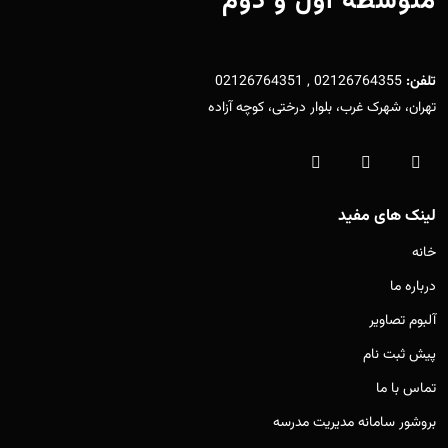
متوسطه اول و دوم
تلفن:
02126764355 , 02126764351
تهران، شهرک غرب، بلوار درختی، کوچه آزاده
لینک های مفید
خانه
درباره ما
آلبوم تصاویر
پیش ثبت نام
تماس با ما
بروشور سامانه مدیریت مدرسه