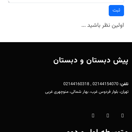
ثبت
اولین نظر باشید ...
پیش دبستان و دبستان
تلفن:
02144154070 , 02144160318
تهران، بلوار فردوس غرب، بهار شمالی، منوچهری غربی