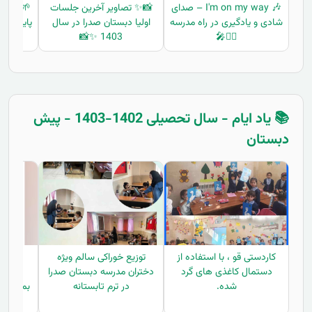
🎶 I'm on my way – صدای
📸✨ تصاویر آخرین جلسات
🌱🎉 جش
شادی و یادگیری در راه مدرسه
اولیا دبستان صدرا در سال
پایه اول کلا
1403 ✨📸
🚶‍♀️🎤
📚 یاد ایام - سال تحصیلی 1402-1403 - پیش
دبستان
کاردستی قو ، با استفاده از
توزیع خوراکی سالم ویژه
توزیع
دستمال کاغذی های گرد
دختران مدرسه دبستان صدرا
مدرس
شده.
در ترم تابستانه
بمناسبت 