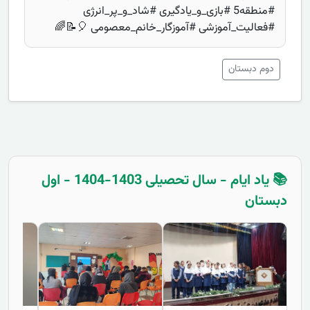
#منطقه5 #بازی_و_یادگیری #شاد_و_پر_انرژی
#فعالیت_آموزشی #آموزگار_خانم_معصومی 🎈📝🌈
دوم دبستان
📚 یاد ایام - سال تحصیلی 1403-1404 - اول
دبستان