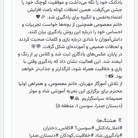
بادکنک خود را نگه می‌داشت و موفقیت کوچک خود را
جشن می‌گرفت. همین لحظات کوتاه باعث افزایش
اعتمادبه‌نفس و انگیزه برای یادگیری شد. 🎉💖
خانم معصومی همچنین از بچه‌ها خواست تجربیات و
احساس خود را درباره این روش یادگیری بیان کنند.
دانش‌آموزان با شادی درباره بازی و کلمات صحبت کردند
و لحظات صمیمی و آموزنده‌ای شکل گرفت. 💬🌸
در پایان، عکس‌های یادگاری ثبت شد و کلاس پر از رنگ و
لبخند شد. این فعالیت نشان داد که یادگیری وقتی با
بازی و خلاقیت همراه شود، اثرگذارتر و جذاب‌تر خواهد
بود. 📸✨
از تلاش آموزگار مهربان، خانم معصومی، و همراهی اولیا
محترم برای برگزاری این تجربه آموزشی شاد و موثر
صمیمانه سپاسگزاریم. 🙏💖
(دبستان صدرا، سوسن ۱، منطقه ۵)
🔖 هشتگ‌ها:
#املا_بادکنکی #سوسن1 #کلاس_دختران
#یادگیری_شاد #خلاقیت_کودکان #دبستان_صدرا