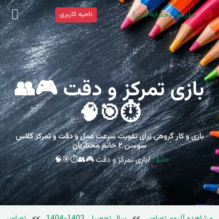
مدرسه دخترانه صدرا
ناحیه کاربری
بازی تمرکز و دقت 🎮👥
⏱️🎯🧠
بازی و کار گروهی برای تقویت سرعت عمل و دقت و تمرکز کلاس
سوسن ۲ خانم مختاریان
خانه
بازی تمرکز و دقت 🎮👥⏱️🎯🧠
مشاهده آلبوم تصاویر
>>
سال تحصیلی 1403-1404
>>
تصاویر