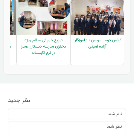
کلاس دوم .سوسن ۱ : آموزگار:
توزیع خوراکی سالم ویژه
برگزا
آزاده امیدی
دختران مدرسه دبستان صدرا
شروع س
در ترم تابستانه
مربیان
نظر جدید