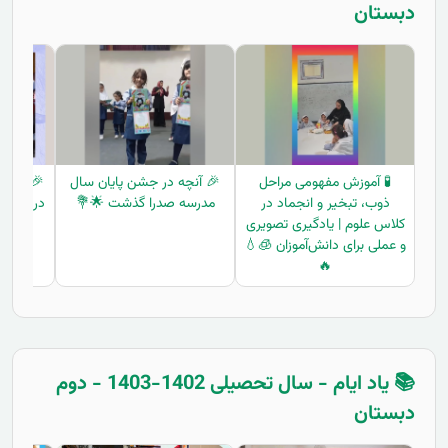
دبستان
🧪 آموزش مفهومی مراحل
🎉 آنچه در جشن پایان سال
🎉 برگزا
ذوب، تبخیر و انجماد در
مدرسه صدرا گذشت 🌟💐
در دبستا
کلاس علوم | یادگیری تصویری
و عملی برای دانش‌آموزان 🧊💧
🔥
📚 یاد ایام - سال تحصیلی 1402-1403 - دوم
دبستان