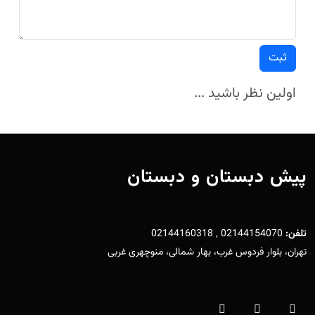
ثبت
اولین نظر باشید ...
پیش دبستان و دبستان
تلفن:
02144154070 , 02144160318
تهران، بلوار فردوس غرب، بهار شمالی، منوچهری غربی