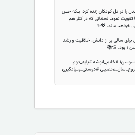
ندن را در دل کودکان زنده کرد، بلکه حس
ا تقویت نمود. لحظاتی که در کنار هم
قی خواهد ماند. 💖✨
برای سالی پر از دانش، خلاقیت و رشد
🌸📚
#یک_مهر #زنگ_کتاب‌خوانی #کلاس_سوسن۱ #خانم_انوشه #پایه_دوم
وع_سال_تحصیلی #دوستی_و_یادگیری