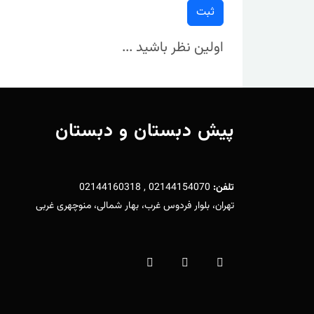
ثبت
اولین نظر باشید ...
پیش دبستان و دبستان
تلفن:
02144154070 , 02144160318
تهران، بلوار فردوس غرب، بهار شمالی، منوچهری غربی