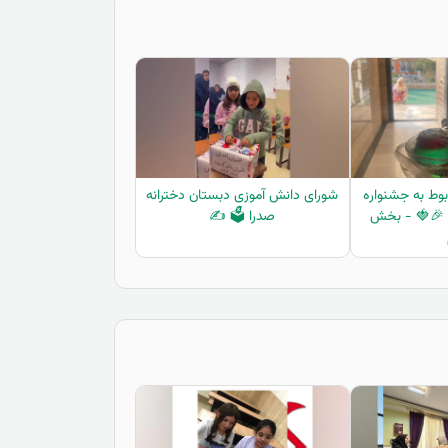
وط به جشنواره
شورای دانش آموزی دبستان دخترانه
ا 🎉🍓 - بخش
صدرا 🗳️ ✍️