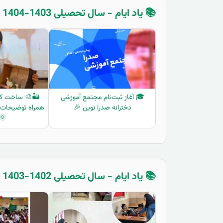
📚 یاد ایام - سال تحصیلی 1403-1404 - اول دبستان
🎓 آغاز ثبت‌نام مجتمع آموزشی
🏜️🎨 ساخت کار
دخترانه صدرا نوین 🎉
همراه توضیحات دا
🏻
📚 یاد ایام - سال تحصیلی 1402-1403 - پیش دبستان