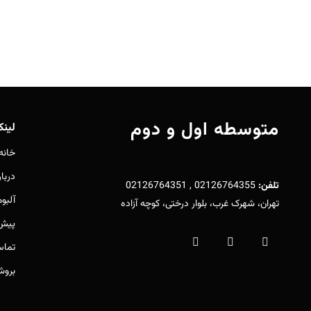
متوسطه اول و دوم
لین
خانه
دربار
تلفن:
02126764355 , 02126764351
آلبو
تهران، شهرک غرب، بلوار درختی، کوچه آزاده
پیش 
تماس
بروش