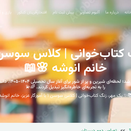
انه
درباره ما
آلبوم تصاویر
پیش ثبت نام
افتخارآفرینان کنکور
بازی و 
خانم انوشه 🌸📖
روز یک مهر در ک
را به تجربه‌ای خاطره‌انگیز تبدیل کردند. 🌈💫
✨ یک مهر، زنگ کتاب‌خوانی | کلاس سوسن ۱ با آموزگار عزیز، خانم انوشه 🌸📖
>>
تصاویر دوم دبستان