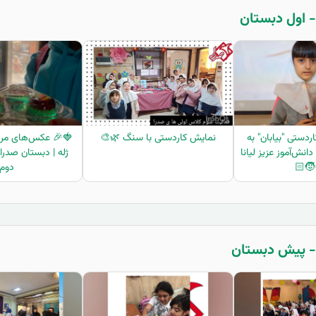
دستی "بیابان" به
نمایش کاردستی با سنگ 🌿🎨
🍓🎉 عکس‌های مرب
نش‌آموز عزیز لیانا
ژله | دبستان صدر
🌞🧒
دوم