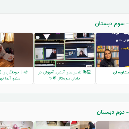
مشاوره ای
💻📚 کلاس‌های آنلاین: آموزش در
دنیای دیجیتال 🌟✨
هنری آلما نو