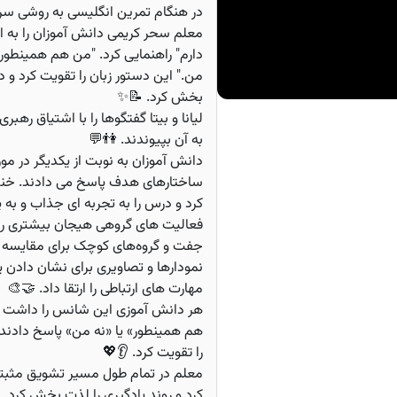
در هنگام تمرین انگلیسی به روشی سرگ
معلم سحر کریمی دانش آموزان را به اس
دارم" راهنمایی کرد. "من هم همینطور.
من." این دستور زبان را تقویت کرد و
بخش کرد. 📝✨
لیانا و بیتا گفتگوها را با اشتیاق رهب
به آن بپیوندند. 👫💬
دانش آموزان به نوبت از یکدیگر در مو
ساختارهای هدف پاسخ می دادند. خنده
کرد و درس را به تجربه ای جذاب و به ی
فعالیت های گروهی هیجان بیشتری را 
جفت و گروه‌های کوچک برای مقایسه مو
نمودارها و تصاویری برای نشان دادن یا
مهارت های ارتباطی را ارتقا داد. 🤝🎨
هر دانش آموزی این شانس را داشت ک
هم همینطور» یا «نه من» پاسخ دادند، 
را تقویت کرد. 👂💖
معلم در تمام طول مسیر تشویق مثبتی ر
کرد و روند یادگیری را لذت بخش کرد.