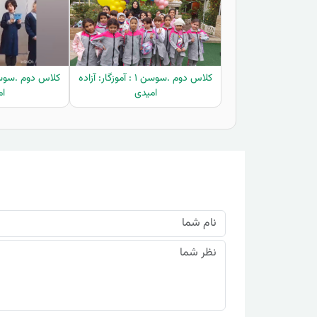
کلاس دوم .سوسن ۱ : آموزگار: آزاده
امیدی
ام