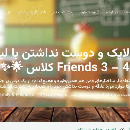
انه
درباره ما
آلبوم تصاویر
پیش ثبت نام
افتخارآفرینان کنکور
بازی و 
Friends 3 – 4 کلاس 🌟✨
وزان کلاس چهارم Family & Friends 3 با استفاده از ساختارهای «من هم همین‌طور» و «هیچ‌کدا
ا موارد مورد علاقه و دوست نداشتن خود را با هیجان به اشتراک گذاشتند و
باره لایک و دوست نداشتن با لیانا و بیتا | Family & Friends 3 – 4 کلاس 🌟✨
>>
تصاویر چهارم دبستان