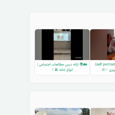
🎨✨ خودنگاره‌ی (self portrait)
🏡📚 ارائه درس مطالعات اجتماعی |
روزی ✨🎨
انواع خانه 🎤✨