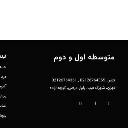
متوسطه اول و دوم
لین
خانه
دربار
تلفن:
02126764355 , 02126764351
آلبو
تهران، شهرک غرب، بلوار درختی، کوچه آزاده
پیش 
تماس
بروش