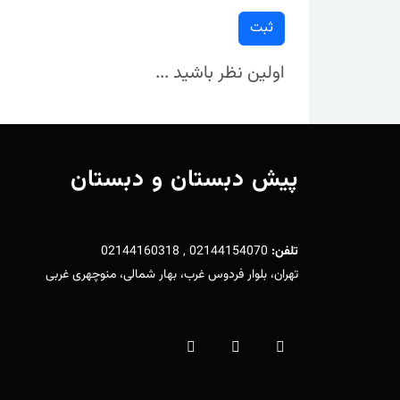
ثبت
اولین نظر باشید ...
پیش دبستان و دبستان
تلفن:
02144154070 , 02144160318
تهران، بلوار فردوس غرب، بهار شمالی، منوچهری غربی