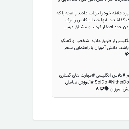
 علاقه خود را بازتاب دادند و آنچه را که
 گذاشتند. آنها خندان کلاس را ترک
دن خود افتخار کردند و مشتاق درس
انگلیسی از طریق علایق شخصی و گفتگو
 باشد. دانش آموزان با راهنمایی سحر
💖
Fa #کلاس چهارم #کلاس انگلیسی #مهارت های گفتاری
#دوست داشتن و دوست نداشتن #SoIDo #NitherDoI #آموزش تعاملی
ش آموزان 🗣️💬🌟