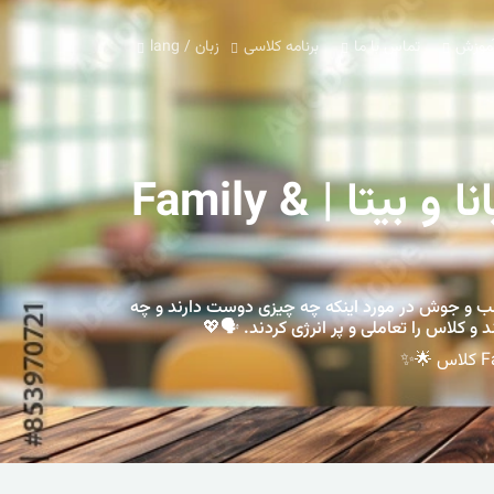
آموزش
تماس با ما
برنامه کلاسی
زبان / lang
🗣️💬 صحبت درباره لایک و دوست نداشتن با لیانا و بیتا | Family &
م» از یک درس پر جنب و جوش در مورد اینکه چه چیزی دوست دارند و چه
 کلاس را تعاملی و پر انرژی کردند. 🗣️💖