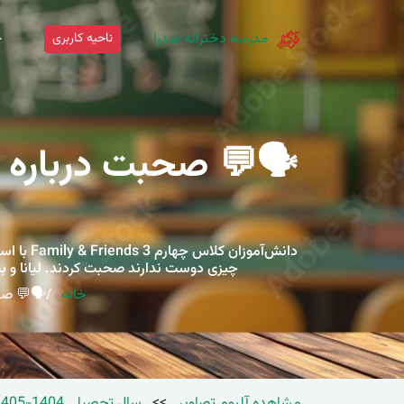
مدرسه دخترانه صدرا
ناحیه کاربری
خ
دانش‌آم
چیزی دوست ندارند صحبت کردند. لیانا و بیت
خانه
🗣️💬 صحبت در
مشاهده آلبوم تصاویر
>>
سال تحصیلی 1404-1405