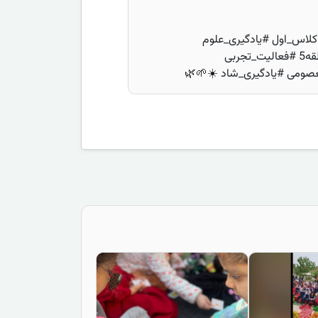
هان_و_نور_خورشید #سوسن1 #کلاس_اول #یادگیری_علوم
#علوم_کودکانه #دبستان_صدرا #منطقه5 #فعالیت_تجربی
عصومی #یادگیری_شاد ☀️🌱🌿