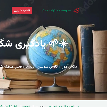
مدرسه دخترانه صدرا
ناحیه کاربری
خ
☀️🌱 یادگیری شگف
د
خانه
مشاهده آلبوم تصاویر
>>
سال تحصیلی 1404-1405