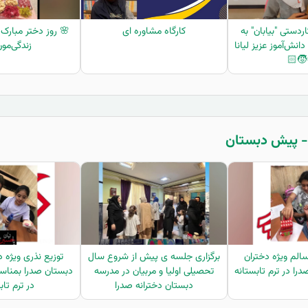
دستی "بیابان" به
کارگاه مشاوره ای
🌸 روز دختر مبارک،
نش‌آموز عزیز لیانا
زندگی‌مون
🌞🧒
سالم ویژه دختران
برگزاری جلسه ی پیش از شروع سال
توزیع نذری ویژه 
را در ترم تابستانه
تحصیلی اولیا و مربیان در مدرسه
دبستان صدرا بمناس
دبستان دخترانه صدرا
در ترم تاب