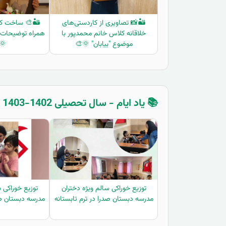
🏜️📸 تصاویری از کاردستی‌های
🏜️🎨 ساخت کار
خلاقانه کلاس خانم محمدپور با
همراه توضیحات دا
موضوع "بیابان" 🌞🎨
🏻
📚 یاد ایام - سال تحصیلی 1402-1403 - پیش دبستان
توزیع خوراکی سالم ویژه دختران
توزیع خوراکی 
مدرسه دبستان صدرا در ترم تابستانه
مدرسه دبستان صد