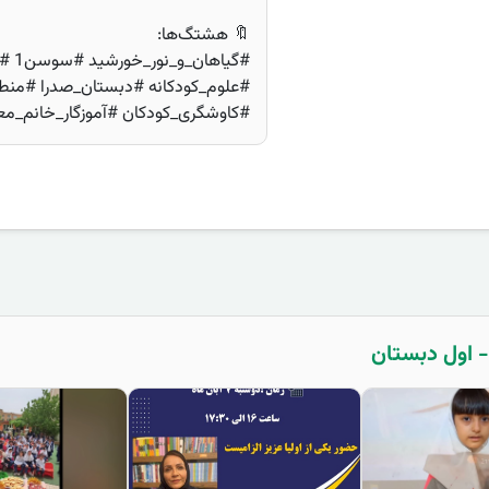
🔖 هشتگ‌ها:
#گیا
#کاوشگری_کودکان #آموزگار_خانم_م