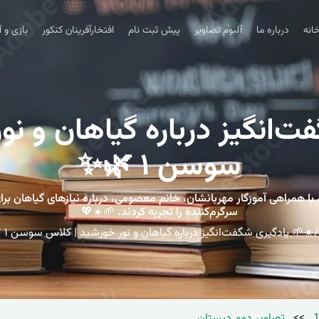
انه
درباره ما
آلبوم تصاویر
پیش ثبت نام
افتخارآفرینان کنکور
بازی و 
ت‌انگیز درباره گیاهان و نو
سوسن ۱ 🌿✨
انش‌آموزان کلاس سوسن ۱ دبستان صدرا منطقه ۵، با همراهی آموزگار مهربانشان، خانم معصومی، دربار
سرگرم‌کننده را تجربه کردند. 🌱☀️💖
☀️🌱 یادگیری شگفت‌انگیز درباره گیاهان و نور خورشید | کلاس سوسن ۱ 🌿✨
>>
تصاویر دوم دبستان