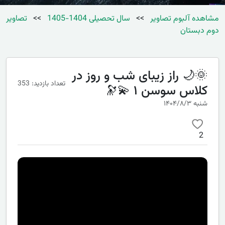
مشاهده آلبوم تصاویر
>>
سال تحصیلی 1404-1405
>>
تصاویر
دوم دبستان
🌞🌙 راز زیبای شب و روز در
تعداد بازدید: 353
کلاس سوسن ۱ 💫🔭
شنبه ۱۴۰۴/۸/۳
2