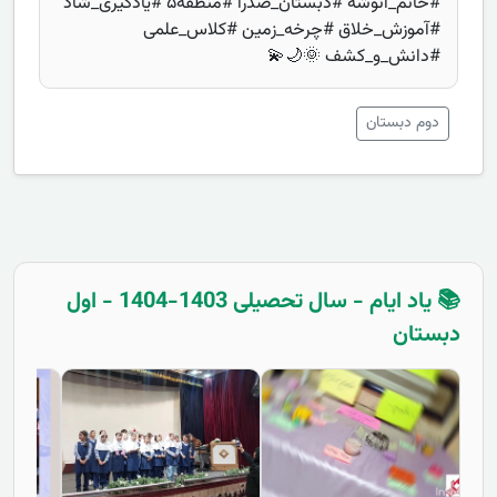
#خانم_انوشه #دبستان_صدرا #منطقه۵ #یادگیری_شاد
#آموزش_خلاق #چرخه_زمین #کلاس_علمی
#دانش_و_کشف 🌞🌙💫
دوم دبستان
📚 یاد ایام - سال تحصیلی 1403-1404 - اول
دبستان