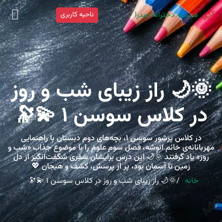
مدرسه دخترانه صدرا
ناحیه کاربری
🌞🌙 راز زیبای شب و روز
در کلاس سوسن ۱ 💫🔭
در کلاس پرشور سوسن ۱، بچه‌های دوم دبستان با راهنمایی
مهربانانه‌ی خانم انوشه، فصل سوم علوم را با موضوع جذاب «شب و
روز» یاد گرفتند 🌞🌙 این درس برایشان سفری شگفت‌انگیز از دل
زمین تا آسمان بود، پر از پرسش، کشف و هیجان 💖
خانه
🌞🌙 راز زیبای شب و روز در کلاس سوسن ۱ 💫🔭