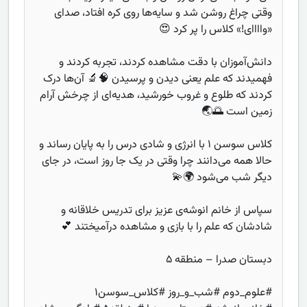
وقتی چراغ روشن شد و سایه‌ها روی کره افتاد، صدای
«واااای!» کلاس را پر کرد 😍
دانش‌آموزان با دقت مشاهده کردند، تجربه کردند و
فهمیدند که علم یعنی دیدن و پرسیدن 🧠🔬 آن‌ها درک
کردند که طلوع و غروب خورشید، هدیه‌ای از چرخش آرام
زمین است 🌅🌏
کلاس سوسن ۱ با انرژی و شادی درس را به پایان رساند و
حالا همه می‌دانند چرا وقتی در یک جا روز است، در جای
دیگر شب می‌شود 🌍💫
سپاس از خانم انوشه‌ی عزیز برای تدریس خلاقانه و
شادشان که علم را با بازی و مشاهده درآمیختند 💕
دبستان صدرا – منطقه ۵
#علوم_دوم #شب_و_روز #کلاس_سوسن۱