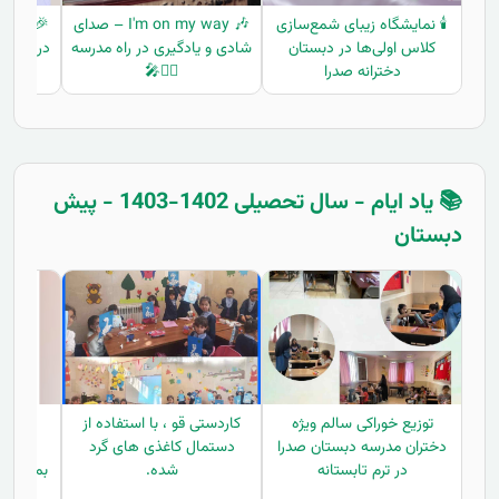
🕯️ نمایشگاه زیبای شمع‌سازی
🎶 I'm on my way – صدای
🎉 برگزا
کلاس اولی‌ها در دبستان
شادی و یادگیری در راه مدرسه
در دبستا
دخترانه صدرا
🚶‍♀️🎤
📚 یاد ایام - سال تحصیلی 1402-1403 - پیش
دبستان
توزیع خوراکی سالم ویژه
کاردستی قو ، با استفاده از
توزیع
دختران مدرسه دبستان صدرا
دستمال کاغذی های گرد
مدرس
در ترم تابستانه
شده.
بمناسبت 