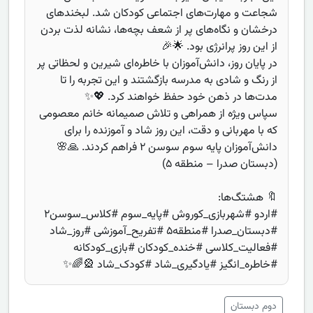
شجاعت و مهارت‌های اجتماعی کودکان شد. لبخندهای
درخشان و نگاه‌های پر از شعف بچه‌ها، نشانه لذت بردن
از این روز پرانرژی بود. 🌟🎉
در پایان روز، دانش‌آموزان با خاطره‌ای شیرین و لحظاتی پر
از رنگ و شادی به مدرسه بازگشتند و این تجربه را تا
مدت‌ها در ذهن خود حفظ خواهند کرد. 💖✨
سپاس ویژه از همراهی و تلاش صمیمانه خانم معصومی
که با مهربانی و دقت، این روز شاد و آموزنده را برای
دانش‌آموزان پایه سوم سوسن ۲ فراهم کردند. 🙏🌸
(دبستان صدرا – منطقه ۵)
🔖 هشتگ‌ها:
#اردو #شهربازی_کوروش #پایه_سوم #کلاس_سوسن۲
#دبستان_صدرا #منطقه۵ #تفریح_آموزشی #روز_شاد
#فعالیت_کلاسی #خنده_کودکان #بازی_کودکانه
#خاطره_انگیز #یادگیری_شاد #کودک_شاد 🎡🌈✨
دوم دبستان