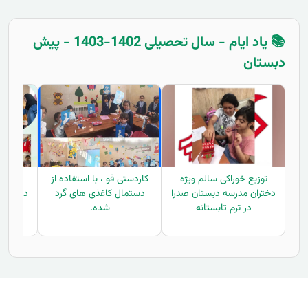
📚 یاد ایام - سال تحصیلی 1402-1403 - پیش
دبستان
توزیع خوراکی سالم ویژه
کاردستی قو ، با استفاده از
توزیع
دختران مدرسه دبستان صدرا
دستمال کاغذی های گرد
دختران 
در ترم تابستانه
شده.
در