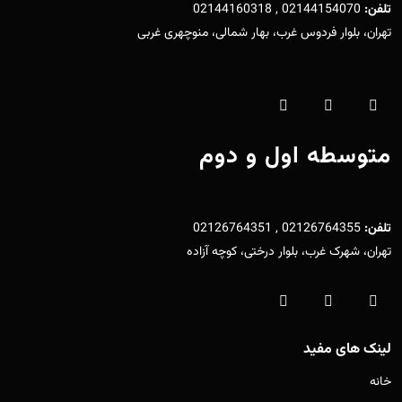
تلفن:
02144154070 , 02144160318
تهران، بلوار فردوس غرب، بهار شمالی، منوچهری غربی
متوسطه اول و دوم
تلفن:
02126764355 , 02126764351
تهران، شهرک غرب، بلوار درختی، کوچه آزاده
لینک های مفید
خانه