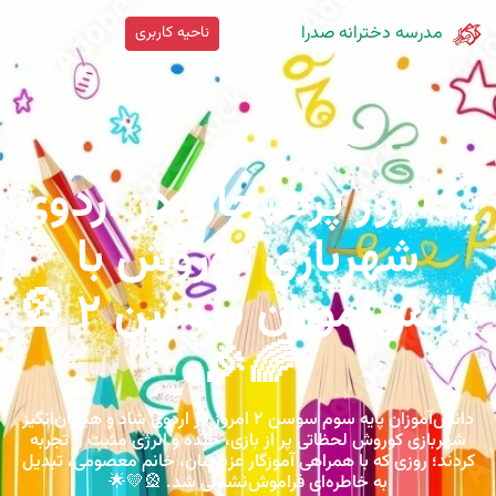
مدرسه دخترانه صدرا
ناحیه کاربری
یک روز پرهیجان در اردوی
شهربازی کوروش با
دانش‌آموزان سوسن ۲ 🎡
🌈🎉
دانش‌آموزان پایه سوم سوسن ۲ امروز در اردوی شاد و هیجان‌انگیز
شهربازی کوروش لحظاتی پر از بازی، خنده و انرژی مثبت را تجربه
کردند؛ روزی که با همراهی آموزگار عزیزشان، خانم معصومی، تبدیل
به خاطره‌ای فراموش‌نشدنی شد. 🎡💛🌟