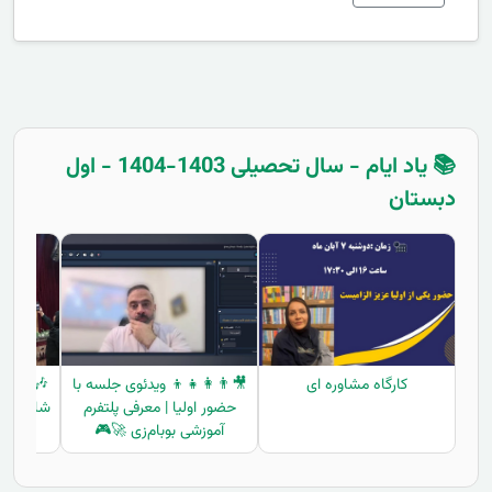
📚 یاد ایام - سال تحصیلی 1403-1404 - اول
دبستان
کارگاه مشاوره ای
🎥👨‍👩‍👧‍👦 ویدئوی جلسه با
حضور اولیا | معرفی پلتفرم
شادی و ی
آموزشی بوبام‌زی 🚀🎮